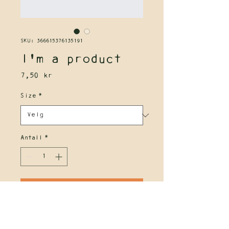
SKU: 366615376135191
I'm a product
Pris
7,50 kr
Size
*
Antall
*
Legg til i handlekurv
I'm a product description. I'm a 