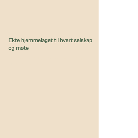
Ekte hjemmelaget til hvert selskap
og møte
Bestill online, via e-post, ring
eller besøk oss!