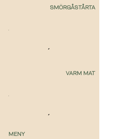
SMÖRGÅSTÅRTA
En skikkelig svensk klassiker!
VARM MAT
Perfekt til middag/lunsj
MENY