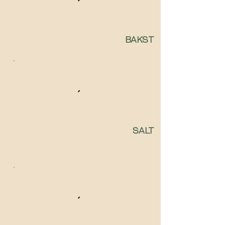
BAKST
SALT
Større sellskap? Vi tilpasser menyen!