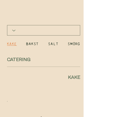
KAKE
BAKST
SALT
SMÖRGÅSTÅRTA
CATERING
KAKE
Vi tilpasser menyer til større
selskap.